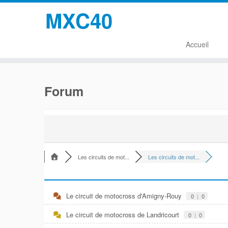
MXC40
Accueil
Passer
au
Forum
contenu
Les circuits de mot...
Les circuits de mot...
Le circuit de motocross d'Amigny-Rouy
0
|
0
Le circuit de motocross de Landricourt
0
|
0