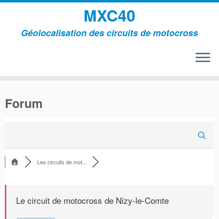
MXC40
Géolocalisation des circuits de motocross
Passer
au
Forum
contenu
Les circuits de mot...
Le circuit de motocross de Nizy-le-Comte