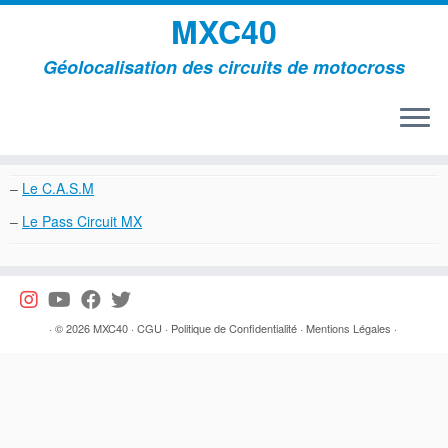
MXC40
Géolocalisation des circuits de motocross
Passer
au
Utiles
contenu
–
Le C.A.S.M
–
Le Pass Circuit MX
·
© 2026
MXC40
·
CGU
·
Politique de Confidentialité
·
Mentions Légales
·