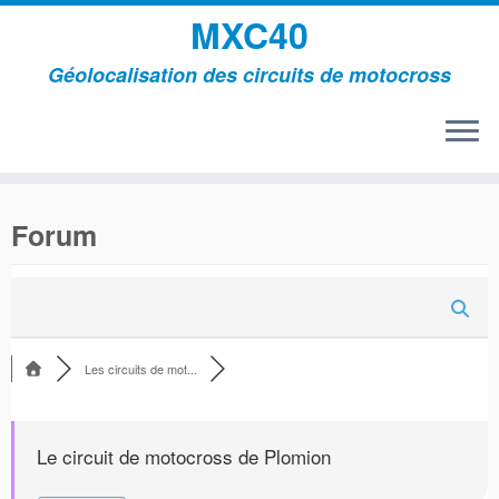
MXC40
Géolocalisation des circuits de motocross
Passer
au
Forum
contenu
Les circuits de mot...
Le circuit de motocross de Plomion