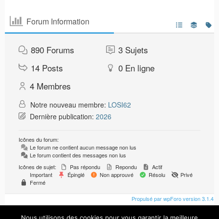
Forum Information
890
Forums
3
Sujets
14
Posts
0
En ligne
4
Membres
Notre nouveau membre:
LOSI62
Dernière publication:
2026
Icônes du forum:
Le forum ne contient aucun message non lus
Le forum contient des messages non lus
Icônes de sujet:
Pas répondu
Repondu
Actif
Important
Épinglé
Non approuvé
Résolu
Privé
Fermé
Propulsé par wpForo version 3.1.4
Nous utilisons des cookies pour vous garantir la meilleure