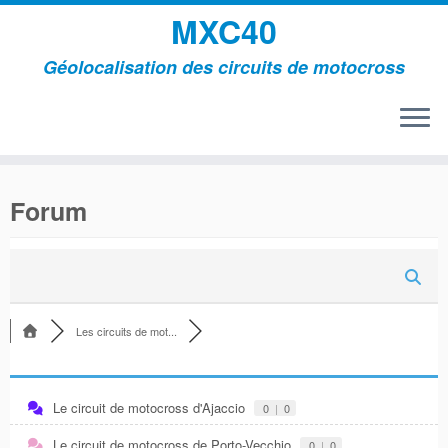
MXC40
Géolocalisation des circuits de motocross
Passer
au
Forum
contenu
Les circuits de mot...
Le circuit de motocross d'Ajaccio
0
|
0
Le circuit de motocross de Porto-Vecchio
0
|
0