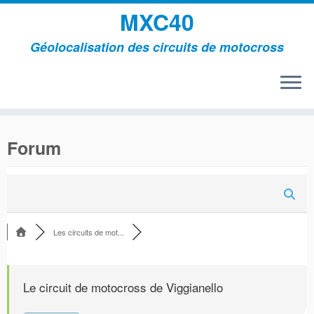
MXC40
Géolocalisation des circuits de motocross
Passer
au
Forum
contenu
Les circuits de mot...
Le circuit de motocross de Viggianello