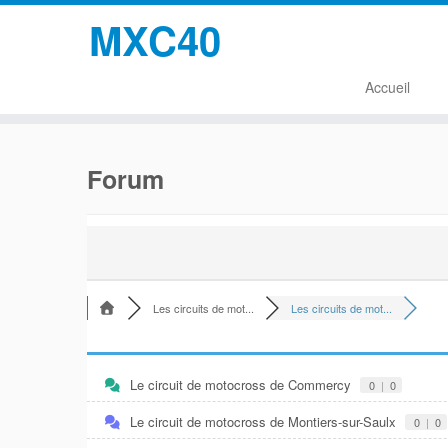
MXC40
Accueil
Passer
au
Forum
contenu
Les circuits de mot...
Les circuits de mot...
Le circuit de motocross de Commercy
0
|
0
Le circuit de motocross de Montiers-sur-Saulx
0
|
0