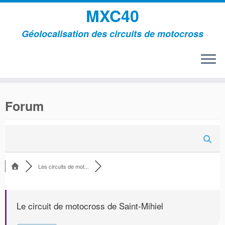
MXC40
Géolocalisation des circuits de motocross
Passer
au
Forum
contenu
Les circuits de mot...
Le circuit de motocross de Saint-Mihiel