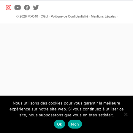
·
© 2026
MXC40
·
CGU
·
Politique de Confidentialité
·
Mentions Légales
·
Nous utilisons des cookies pour vous garantir la meilleure
expérience sur notre site web. Si vous continuez à utiliser ce
site, nous supposerons que vous en êtes satisfait.
Ok
Non