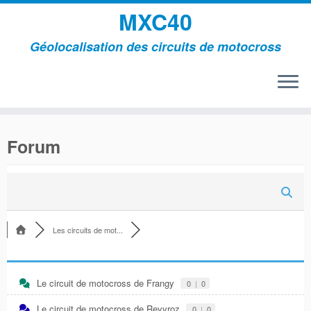
MXC40
Géolocalisation des circuits de motocross
Passer
au
Forum
contenu
Les circuits de mot...
Le circuit de motocross de Frangy
0
|
0
Le circuit de motocross de Reyvroz
0
|
0