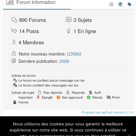
Forum Information
890
Forums
3
Sujets
14
Posts
1
En ligne
4
Membres
Notre nouveau membre:
LOSI62
Dernière publication:
2026
Icônes du forum:
Le forum ne contient aucun message non lus
Le forum contient des messages non lus
Icônes de sujet:
Pas répondu
Repondu
Actif
Important
Épinglé
Non approuvé
Résolu
Privé
Fermé
Propulsé par wpForo version 3.1.4
Nous utilisons des cookies pour vous garantir la meilleure
expérience sur notre site web. Si vous continuez à utiliser ce