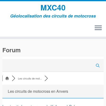
MXC40
Géolocalisation des circuits de motocross
Passer
au
Forum
contenu
Les circuits de mot...
Les circuits de motocross en Anvers