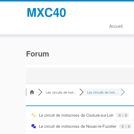
MXC40
Accueil
Passer
au
Forum
contenu
Les circuits de mot...
Les circuits de mot...
Le circuit de motocross de Couture-sur-Loir
0
|
0
Le circuit de motocross de Nouan-le-Fuzelier
0
|
0