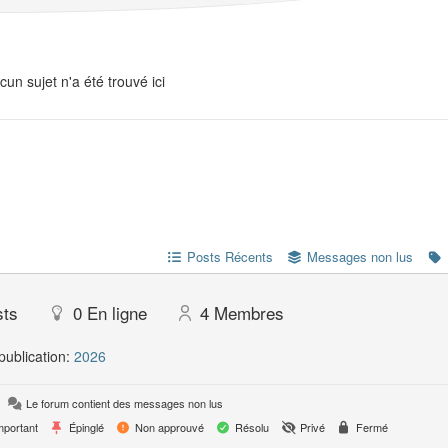
cun sujet n'a été trouvé ici
Posts Récents
Messages non lus
sts
0
En ligne
4
Membres
publication:
2026
Le forum contient des messages non lus
portant
Épinglé
Non approuvé
Résolu
Privé
Fermé