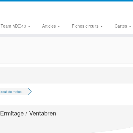
Team MXC40
Articles
Fiches circuits
Cartes
ircuit de motoc...
l'Ermitage / Ventabren