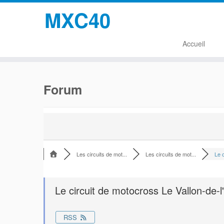
MXC40
Accueil
Passer
au
Forum
contenu
Les circuits de mot...
Les circuits de mot...
Le c
Le circuit de motocross Le Vallon-de-
RSS