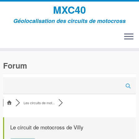
MXC40
Géolocalisation des circuits de motocross
Passer
au
Forum
contenu
Les circuits de mot...
Le circuit de motocross de Villy