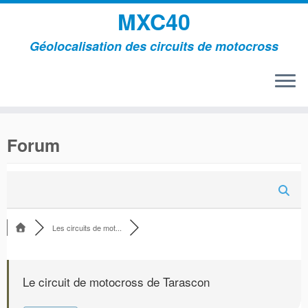
MXC40
Géolocalisation des circuits de motocross
Passer
au
Forum
contenu
Les circuits de mot...
Le circuit de motocross de Tarascon