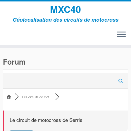
MXC40
Géolocalisation des circuits de motocross
Passer
au
Forum
contenu
Les circuits de mot...
Le circuit de motocross de Serris