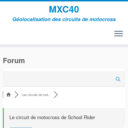
MXC40
Géolocalisation des circuits de motocross
Passer
au
Forum
contenu
Les circuits de mot...
Le circuit de motocross de School Rider