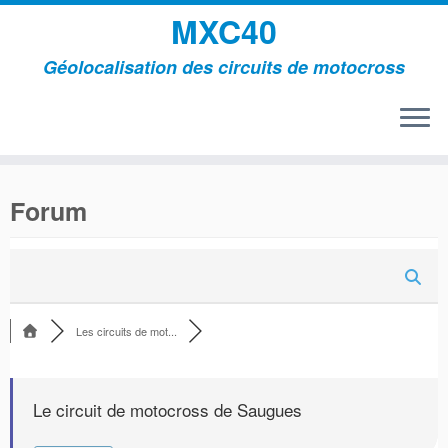
MXC40
Géolocalisation des circuits de motocross
Passer
au
Forum
contenu
Les circuits de mot...
Le circuit de motocross de Saugues