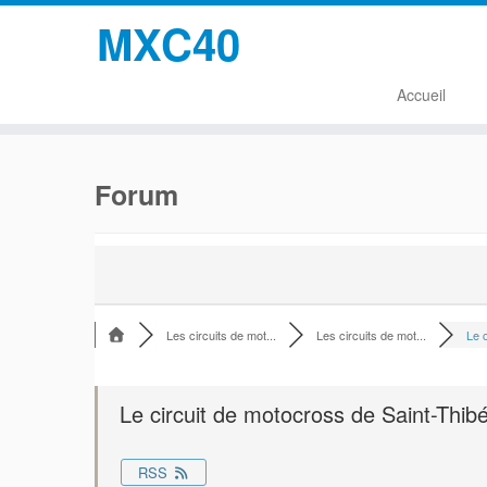
MXC40
Accueil
Passer
au
Forum
contenu
Les circuits de mot...
Les circuits de mot...
Le c
Le circuit de motocross de Saint-Thib
RSS