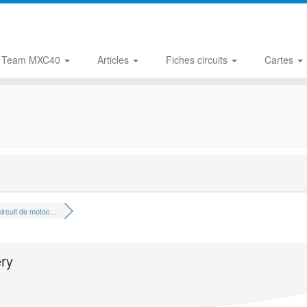
Team MXC40
Articles
Fiches circuits
Cartes
ircuit de motoc...
éry