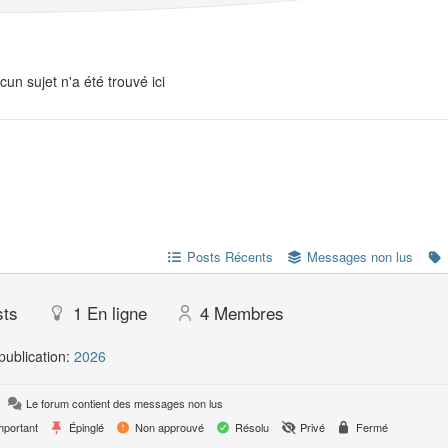
cun sujet n'a été trouvé ici
Posts Récents
Messages non lus
sts
1
En ligne
4
Membres
publication:
2026
Le forum contient des messages non lus
portant
Épinglé
Non approuvé
Résolu
Privé
Fermé