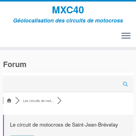
MXC40
Géolocalisation des circuits de motocross
Passer
au
Forum
contenu
Les circuits de mot...
Le circuit de motocross de Saint-Jean-Brévelay