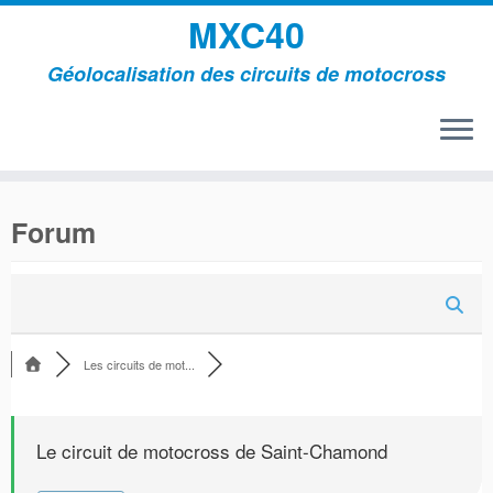
MXC40
Géolocalisation des circuits de motocross
Passer
au
Forum
contenu
Les circuits de mot...
Le circuit de motocross de Saint-Chamond