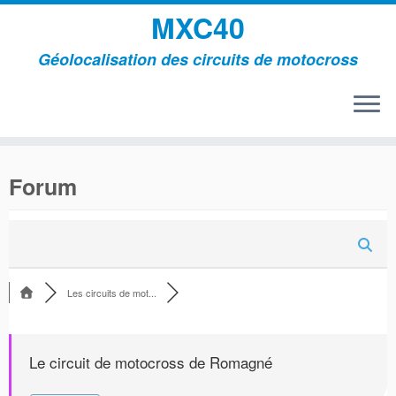
MXC40
Géolocalisation des circuits de motocross
Passer
au
Forum
contenu
Les circuits de mot...
Le circuit de motocross de Romagné