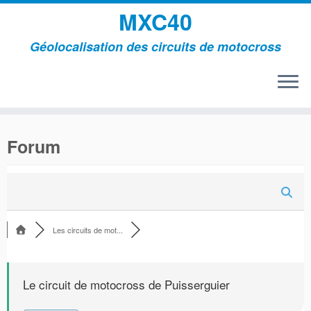
MXC40
Géolocalisation des circuits de motocross
Passer
au
Forum
contenu
Les circuits de mot...
Le circuit de motocross de Puisserguier