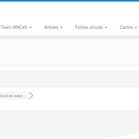
Team MXC40
Articles
Fiches circuits
Cartes
ircuit de motoc...