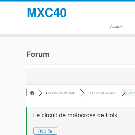
MXC40
Accueil
Passer
au
Forum
contenu
Les circuits de mot...
Les circuits de mot...
Le c
Le circuit de motocross de Poix
RSS