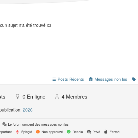
cun sujet n'a été trouvé ici
Posts Récents
Messages non lus
sts
0
En ligne
4
Membres
publication:
2026
Le forum contient des messages non lus
portant
Épinglé
Non approuvé
Résolu
Privé
Fermé