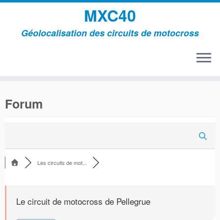
MXC40
Géolocalisation des circuits de motocross
Passer
au
Forum
contenu
Les circuits de mot...
Le circuit de motocross de Pellegrue