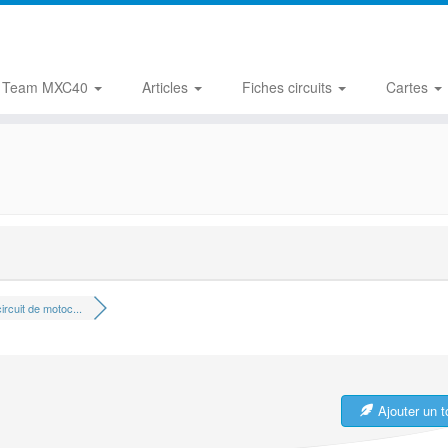
Team MXC40
Articles
Fiches circuits
Cartes
ircuit de motoc...
Ajouter un t