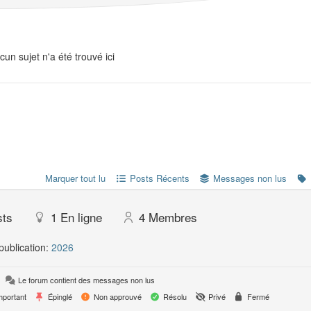
cun sujet n'a été trouvé ici
Marquer tout lu
Posts Récents
Messages non lus
sts
1
En ligne
4
Membres
publication:
2026
Le forum contient des messages non lus
portant
Épinglé
Non approuvé
Résolu
Privé
Fermé