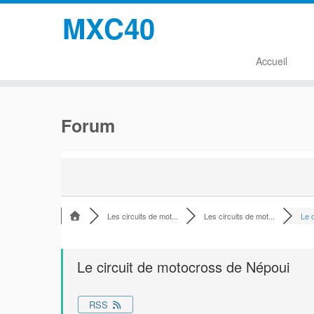
MXC40
Accueil
Passer
au
Forum
contenu
Les circuits de mot...
Les circuits de mot...
Le c
Le circuit de motocross de Népoui
RSS