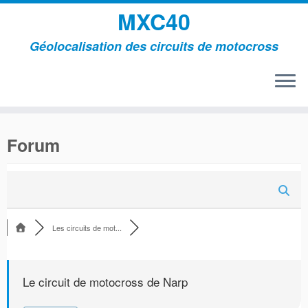
MXC40
Géolocalisation des circuits de motocross
Passer
au
Forum
contenu
Les circuits de mot...
Le circuit de motocross de Narp