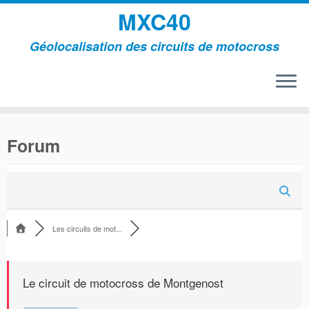
MXC40
Géolocalisation des circuits de motocross
Passer
au
Forum
contenu
Les circuits de mot...
Le circuit de motocross de Montgenost