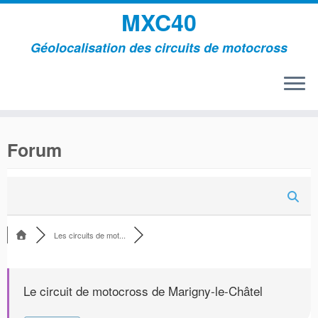
MXC40
Géolocalisation des circuits de motocross
Passer
au
Forum
contenu
Les circuits de mot...
Le circuit de motocross de Marigny-le-Châtel