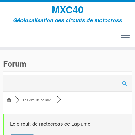
MXC40
Géolocalisation des circuits de motocross
Passer
au
Forum
contenu
Les circuits de mot...
Le circuit de motocross de Laplume