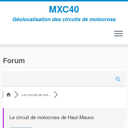
MXC40
Géolocalisation des circuits de motocross
Passer
au
Forum
contenu
Les circuits de mot...
Le circuit de motocross de Haut-Mauco