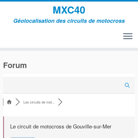
MXC40
Géolocalisation des circuits de motocross
Passer
au
Forum
contenu
Les circuits de mot...
Le circuit de motocross de Gouville-sur-Mer