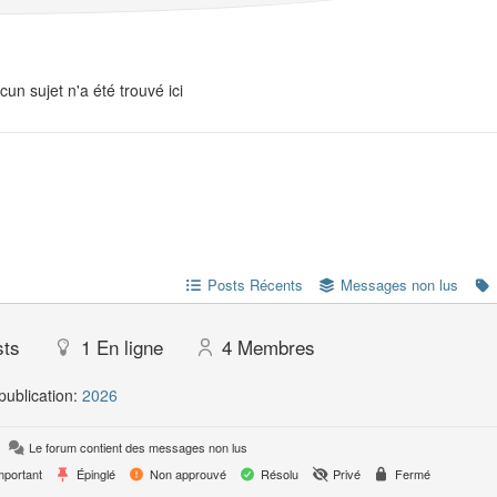
cun sujet n'a été trouvé ici
Posts Récents
Messages non lus
sts
1
En ligne
4
Membres
publication:
2026
Le forum contient des messages non lus
portant
Épinglé
Non approuvé
Résolu
Privé
Fermé