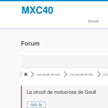
MXC40
Accueil
Passer
au
Forum
contenu
Les circuits de mot...
Les circuits de mot...
Le c
Le circuit de motocross de Goult
RSS