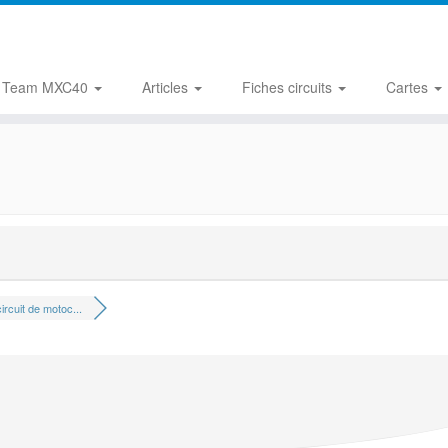
Team MXC40
Articles
Fiches circuits
Cartes
ircuit de motoc...