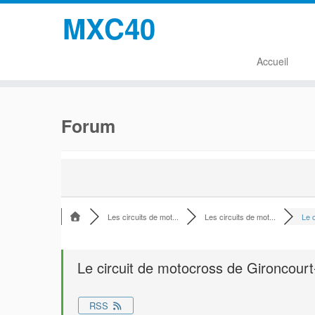
MXC40
Accueil
Passer
au
Forum
contenu
Les circuits de mot...
Les circuits de mot...
Le c
Le circuit de motocross de Gironcourt
RSS