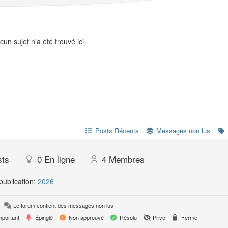
cun sujet n'a été trouvé ici
Posts Récents
Messages non lus
sts
0
En ligne
4
Membres
publication:
2026
Le forum contient des messages non lus
portant
Épinglé
Non approuvé
Résolu
Privé
Fermé