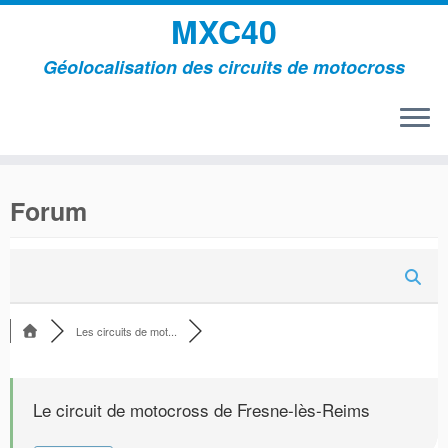
MXC40
Géolocalisation des circuits de motocross
Passer
au
Forum
contenu
Les circuits de mot...
Le circuit de motocross de Fresne-lès-Reims