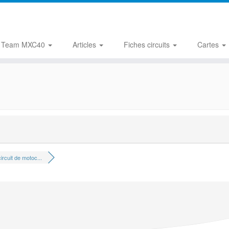
Team MXC40
Articles
Fiches circuits
Cartes
ircuit de motoc...