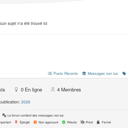
cun sujet n'a été trouvé ici
Posts Récents
Messages non lus
sts
0
En ligne
4
Membres
publication:
2026
Le forum contient des messages non lus
portant
Épinglé
Non approuvé
Résolu
Privé
Fermé