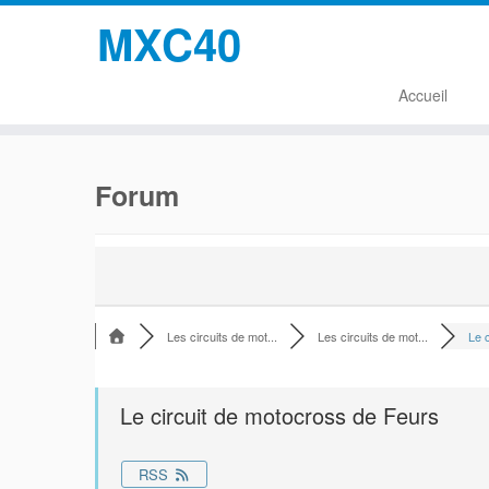
MXC40
Accueil
Passer
au
Forum
contenu
Les circuits de mot...
Les circuits de mot...
Le c
Le circuit de motocross de Feurs
RSS