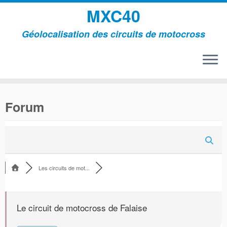
MXC40
Géolocalisation des circuits de motocross
Passer
au
Forum
contenu
Les circuits de mot...
Le circuit de motocross de Falaise