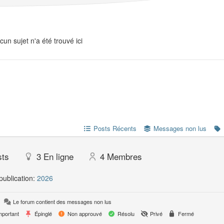
cun sujet n'a été trouvé ici
Posts Récents
Messages non lus
sts
3
En ligne
4
Membres
publication:
2026
Le forum contient des messages non lus
portant
Épinglé
Non approuvé
Résolu
Privé
Fermé