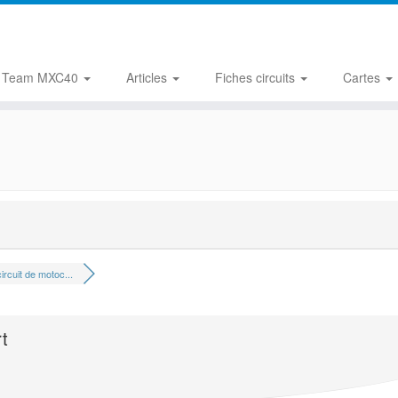
Team MXC40
Articles
Fiches circuits
Cartes
ircuit de motoc...
t