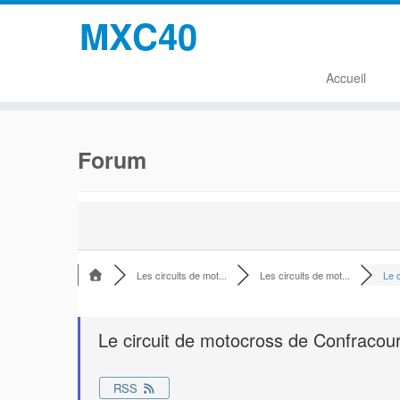
MXC40
Accueil
Passer
au
Forum
contenu
Les circuits de mot...
Les circuits de mot...
Le c
Le circuit de motocross de Confracour
RSS