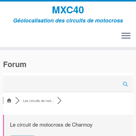
MXC40
Géolocalisation des circuits de motocross
Passer
au
Forum
contenu
Les circuits de mot...
Le circuit de motocross de Charmoy