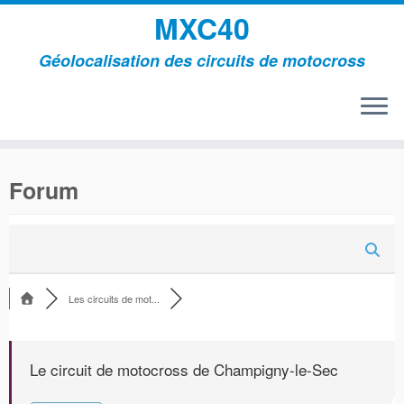
MXC40
Géolocalisation des circuits de motocross
Passer
au
Forum
contenu
Les circuits de mot...
Le circuit de motocross de Champigny-le-Sec