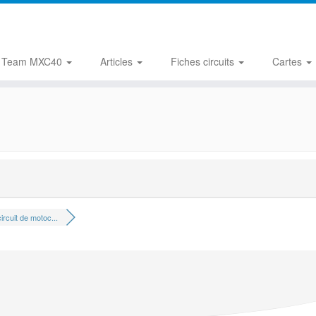
Team MXC40
Articles
Fiches circuits
Cartes
ircuit de motoc...