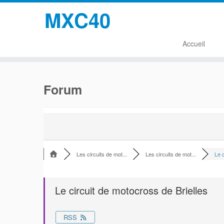
MXC40
Accueil
Passer
au
Forum
contenu
Les circuits de mot...
Les circuits de mot...
Le c
Le circuit de motocross de Brielles
RSS