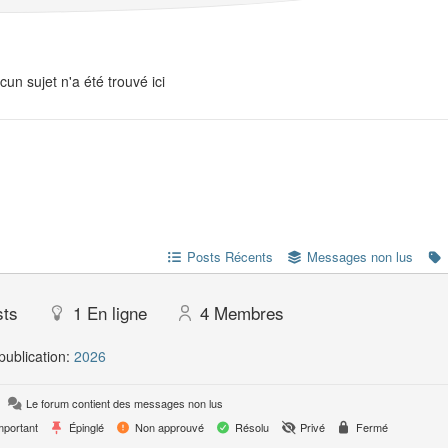
cun sujet n'a été trouvé ici
Posts Récents
Messages non lus
sts
1
En ligne
4
Membres
publication:
2026
Le forum contient des messages non lus
portant
Épinglé
Non approuvé
Résolu
Privé
Fermé