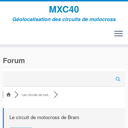
MXC40
Géolocalisation des circuits de motocross
Passer
au
Forum
contenu
Les circuits de mot...
Le circuit de motocross de Bram