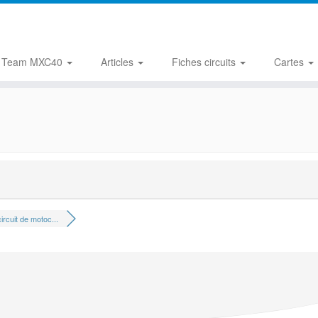
Team MXC40
Articles
Fiches circuits
Cartes
ircuit de motoc...