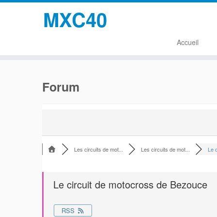
MXC40
Accueil
Passer
au
Forum
contenu
Les circuits de mot...
Les circuits de mot...
Le c
Le circuit de motocross de Bezouce
RSS