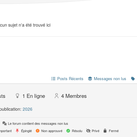
cun sujet n'a été trouvé ici
Posts Récents
Messages non lus
sts
1
En ligne
4
Membres
publication:
2026
Le forum contient des messages non lus
portant
Épinglé
Non approuvé
Résolu
Privé
Fermé