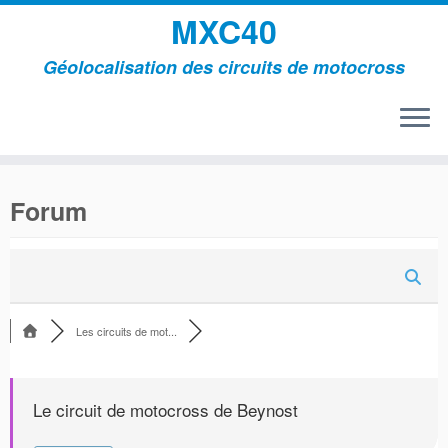
MXC40
Géolocalisation des circuits de motocross
Passer
au
Forum
contenu
Les circuits de mot...
Le circuit de motocross de Beynost