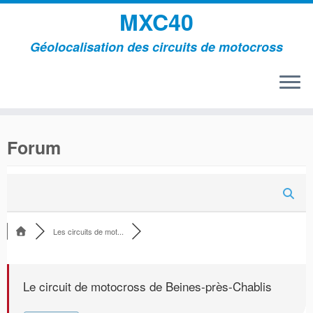
MXC40
Géolocalisation des circuits de motocross
Passer
au
Forum
contenu
Les circuits de mot...
Le circuit de motocross de Beines-près-Chablis