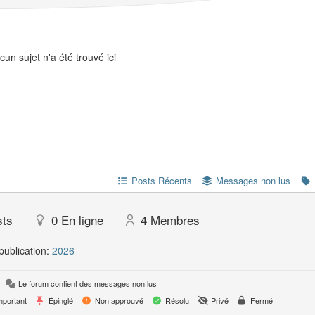
cun sujet n'a été trouvé ici
Posts Récents
Messages non lus
sts
0
En ligne
4
Membres
publication:
2026
Le forum contient des messages non lus
portant
Épinglé
Non approuvé
Résolu
Privé
Fermé