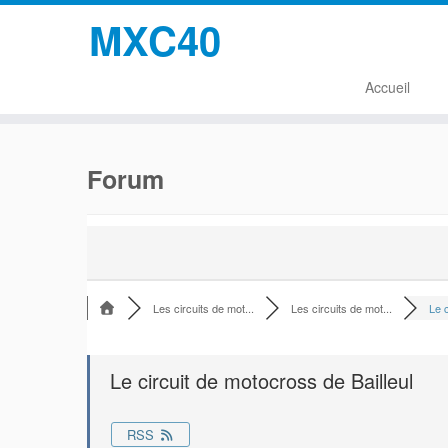
MXC40
Accueil
Passer
au
Forum
contenu
Les circuits de mot...
Les circuits de mot...
Le c
Le circuit de motocross de Bailleul
RSS