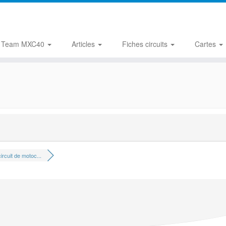
Team MXC40
Articles
Fiches circuits
Cartes
ircuit de motoc...