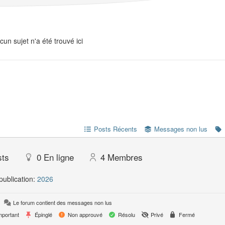
cun sujet n'a été trouvé ici
Posts Récents
Messages non lus
sts
0
En ligne
4
Membres
publication:
2026
Le forum contient des messages non lus
portant
Épinglé
Non approuvé
Résolu
Privé
Fermé