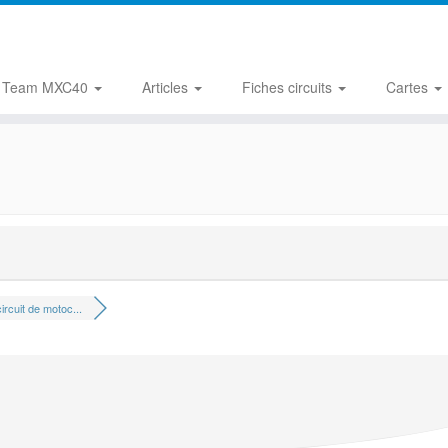
Team MXC40
Articles
Fiches circuits
Cartes
ircuit de motoc...