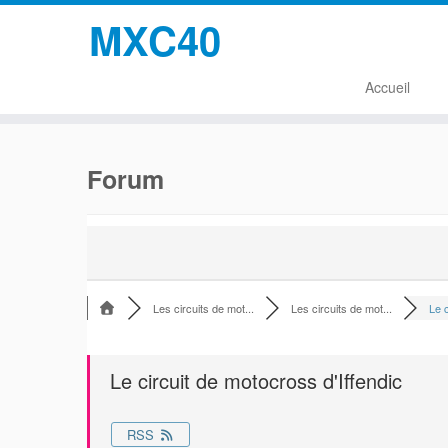
MXC40
Accueil
Passer
au
Forum
contenu
Les circuits de mot...
Les circuits de mot...
Le c
Le circuit de motocross d'Iffendic
RSS