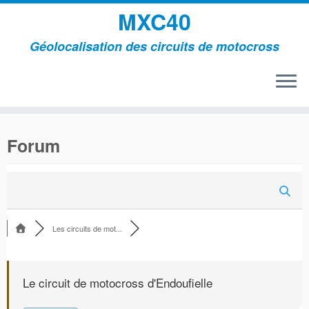
MXC40
Géolocalisation des circuits de motocross
Passer
au
Forum
contenu
Les circuits de mot...
Le circuit de motocross d'Endoufielle