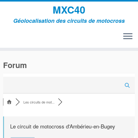
MXC40
Géolocalisation des circuits de motocross
Passer
au
Forum
contenu
Les circuits de mot...
Le circuit de motocross d'Ambérieu-en-Bugey