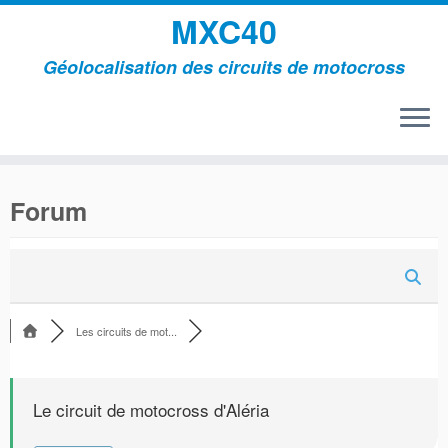
MXC40
Géolocalisation des circuits de motocross
Passer
au
Forum
contenu
Les circuits de mot...
Le circuit de motocross d'Aléria